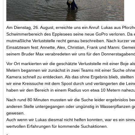
Am Dienstag, 26. August, erreichte uns ein Anruf: Lukas aus Pfor
Schwimmerbereich des Epplesees seine neue GoPro verloren. Da er
mutmaßliche Verluststelle recht genau beschreiben. Nach kurzer v
Einsatzteam fest: Annette, Alex, Christian, Frank und Manni. Geme
seinem Bruder Max verabredeten wir uns für den Donnerstagabend
Vor Ort markierten wir die geschätzte Verluststelle mit einer Boje al
Metern begannen wir zunächst in zwei Teams mit einer Suche ohne 
Kamera schnell zu entdecken. Als das ohne Ergebnis blieb, stellte
wir eine Kreissuche mit dem Spool durch und verlängerten die Lei
haben wir den Bereich in einem Radius von etwa 10 Metern nahezu 
Nach rund 80 Minuten mussten wir die Suche leider ergebnislos bee
anderen Stelle untergegangen oder ungünstig in Wasserpflanzen ge
gewesen.
Auch wenn wir Lukas diesmal nicht helfen konnten, war es ein sinnv
wertvollen Erfahrungen für kommende Suchaktionen.