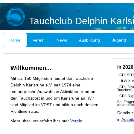
Tauchclub Delphin Karls
Home
Verein
News
Ausbildung
Jugend
Willkommen...
In 2026
- GDL/DTS
Mit ca. 150 Mitgliedern bietet der Tauchclub
- HLW-Kur
Delphin Karlsruhe e.V. seit 1974 eine
- GDL Div
Tauchen)
umfangreiche Auswahl an Aktivitäten rund um
- GDL Nig
den Tauchsport in und um Karlsruhe an. Wir
Bei Frage
sind Mitglied im VDST und bilden nach dessen
an ausbil
Richtlinien aus.
Details z
in
Ausbil
Mehr über uns erfahrt ihr unter
Verein