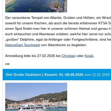
Der versunkene Tempel von Atlantis, Grotten und Höhlen, ein Wrack
sowohl für unsere frischen, als auch die bereits erfahrenen KTSA T
einen Spot findet man hier in unserer schönen Heimat und genau in 
euch eintauchen und Abenteuer erleben, welche hier sonst nur schw
„großen“ Delphine, egal ob Anfänger oder Fortgeschrittene, sind h
NaturaGart Tauchpark
von Ibbenbüren zu begleiten.
Anmeldung bitte bis 27.02.2026 bei
Christian
oder
Kojak
.
cw
Ole! Große Clubfahrt L'Estartit: 01.-08.08.2026
vom 12.01.2026